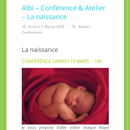
Albi – Conférence & Atelier
– La naissance
Posté le
1 février 2016
Ateliers
,
Conférences
La naissance
CONFÉRENCE SAMEDI 19 MARS – 14h
Je vous propose d’aller visiter chaque étape