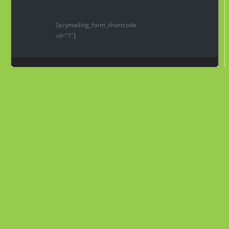
[acymailing_form_shortcode
id="1"]