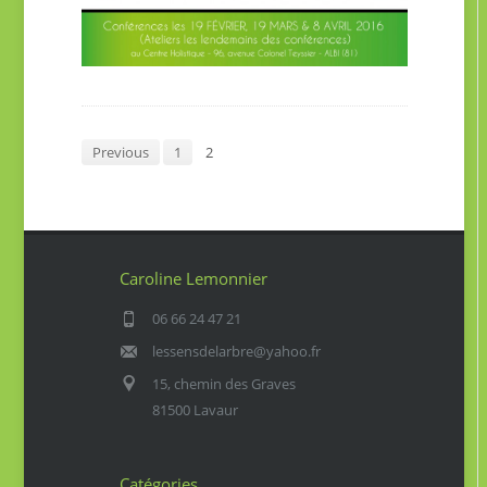
Previous
1
2
Caroline Lemonnier
06 66 24 47 21
lessensdelarbre@yahoo.fr
15, chemin des Graves
81500 Lavaur
Catégories