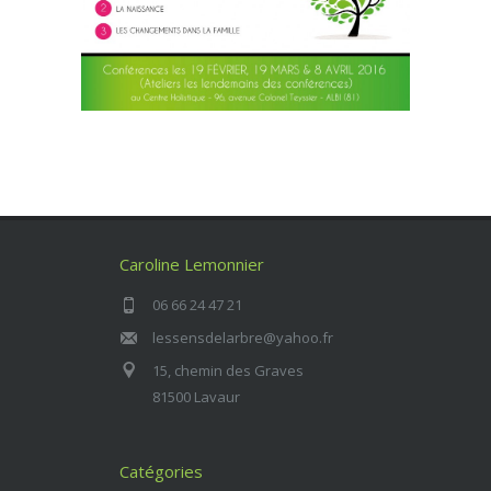
Caroline Lemonnier
06 66 24 47 21
lessensdelarbre@yahoo.fr
15, chemin des Graves
81500 Lavaur
Catégories