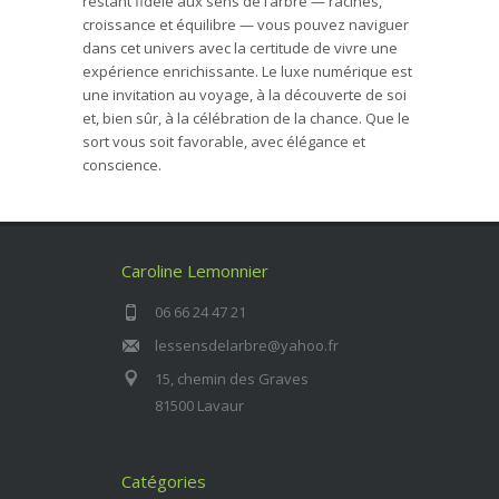
restant fidèle aux sens de l’arbre — racines,
croissance et équilibre — vous pouvez naviguer
dans cet univers avec la certitude de vivre une
expérience enrichissante. Le luxe numérique est
une invitation au voyage, à la découverte de soi
et, bien sûr, à la célébration de la chance. Que le
sort vous soit favorable, avec élégance et
conscience.
Caroline Lemonnier
06 66 24 47 21
lessensdelarbre@yahoo.fr
15, chemin des Graves
81500 Lavaur
Catégories