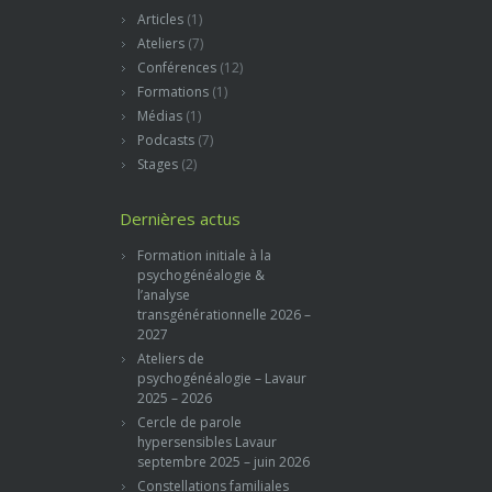
Articles
(1)
Ateliers
(7)
Conférences
(12)
Formations
(1)
Médias
(1)
Podcasts
(7)
Stages
(2)
Dernières actus
Formation initiale à la
psychogénéalogie &
l’analyse
transgénérationnelle 2026 –
2027
Ateliers de
psychogénéalogie – Lavaur
2025 – 2026
Cercle de parole
hypersensibles Lavaur
septembre 2025 – juin 2026
Constellations familiales