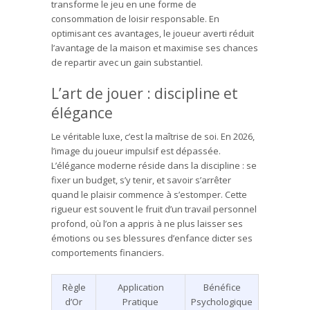
transforme le jeu en une forme de
consommation de loisir responsable. En
optimisant ces avantages, le joueur averti réduit
l’avantage de la maison et maximise ses chances
de repartir avec un gain substantiel.
L’art de jouer : discipline et
élégance
Le véritable luxe, c’est la maîtrise de soi. En 2026,
l’image du joueur impulsif est dépassée.
L’élégance moderne réside dans la discipline : se
fixer un budget, s’y tenir, et savoir s’arrêter
quand le plaisir commence à s’estomper. Cette
rigueur est souvent le fruit d’un travail personnel
profond, où l’on a appris à ne plus laisser ses
émotions ou ses blessures d’enfance dicter ses
comportements financiers.
Règle
Application
Bénéfice
d’Or
Pratique
Psychologique