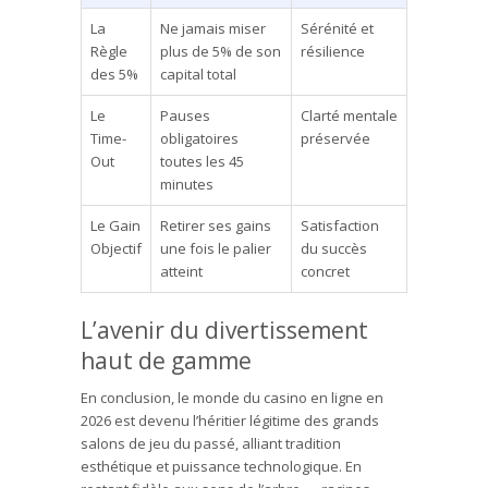
La
Ne jamais miser
Sérénité et
Règle
plus de 5% de son
résilience
des 5%
capital total
Le
Pauses
Clarté mentale
Time-
obligatoires
préservée
Out
toutes les 45
minutes
Le Gain
Retirer ses gains
Satisfaction
Objectif
une fois le palier
du succès
atteint
concret
L’avenir du divertissement
haut de gamme
En conclusion, le monde du casino en ligne en
2026 est devenu l’héritier légitime des grands
salons de jeu du passé, alliant tradition
esthétique et puissance technologique. En